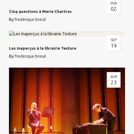
MAI
02
Cinq questions à Marie Chartres
By
frederique breuil
SEP
14
Les Inaperçus à la librairie Texture
By
frederique breuil
AVR
23