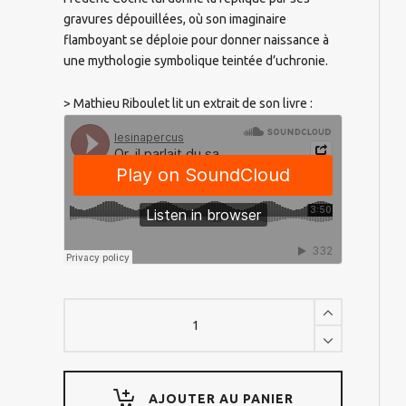
gravures dépouillées, où son imaginaire
flamboyant se déploie pour donner naissance à
une mythologie symbolique teintée d’uchronie.
> Mathieu Riboulet lit un extrait de son livre :
Or,
il
parlait
du
sanctuaire
de
AJOUTER AU PANIER